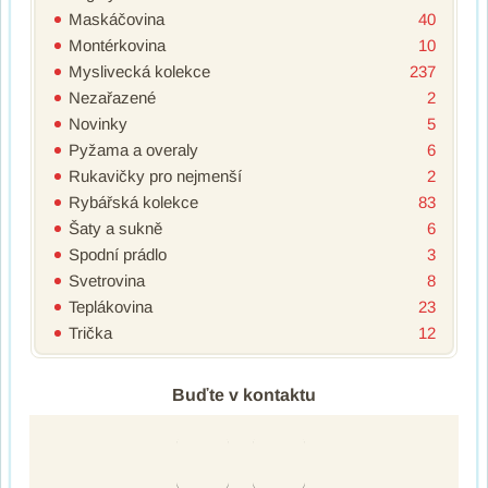
Maskáčovina
40
Montérkovina
10
Myslivecká kolekce
237
Nezařazené
2
Novinky
5
Pyžama a overaly
6
Rukavičky pro nejmenší
2
Rybářská kolekce
83
Šaty a sukně
6
Spodní prádlo
3
Svetrovina
8
Teplákovina
23
Trička
12
Buďte v kontaktu