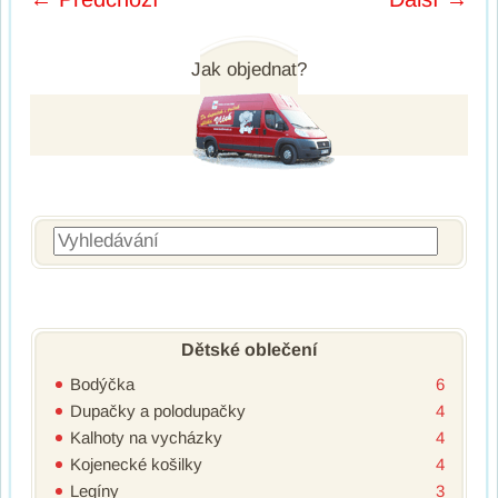
Post navigation
Jak objednat?
Vyhledávání
Dětské oblečení
Bodýčka
6
Dupačky a polodupačky
4
Kalhoty na vycházky
4
Kojenecké košilky
4
Legíny
3