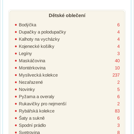
Dětské oblečení
Bodýčka
6
Dupačky a polodupačky
4
Kalhoty na vycházky
4
Kojenecké košilky
4
Legíny
3
Maskáčovina
40
Montérkovina
10
Myslivecká kolekce
237
Nezařazené
2
Novinky
5
Pyžama a overaly
6
Rukavičky pro nejmenší
2
Rybářská kolekce
83
Šaty a sukně
6
Spodní prádlo
3
Svetrovina
8