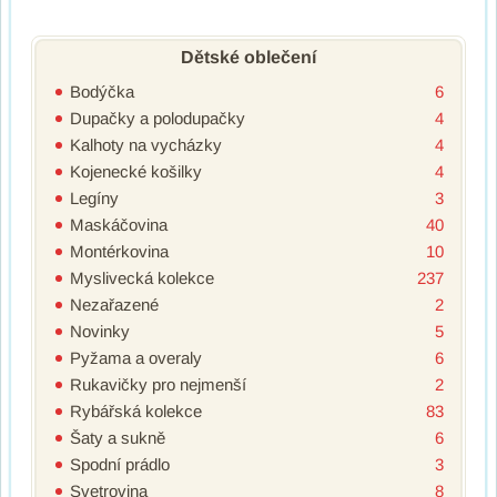
Dětské oblečení
Bodýčka
6
Dupačky a polodupačky
4
Kalhoty na vycházky
4
Kojenecké košilky
4
Legíny
3
Maskáčovina
40
Montérkovina
10
Myslivecká kolekce
237
Nezařazené
2
Novinky
5
Pyžama a overaly
6
Rukavičky pro nejmenší
2
Rybářská kolekce
83
Šaty a sukně
6
Spodní prádlo
3
Svetrovina
8