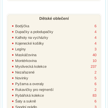
Dětské oblečení
Bodýčka
6
Dupačky a polodupačky
4
Kalhoty na vycházky
4
Kojenecké košilky
4
Legíny
3
Maskáčovina
40
Montérkovina
10
Myslivecká kolekce
237
Nezařazené
2
Novinky
5
Pyžama a overaly
6
Rukavičky pro nejmenší
2
Rybářská kolekce
83
Šaty a sukně
6
Spodní prádlo
3