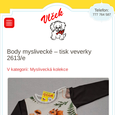
Telefon:
777 764 587
Body myslivecké – tisk veverky
2613/e
V kategorii:
Myslivecká kolekce