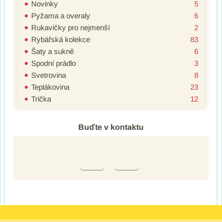
Novinky
5
Pyžama a overaly
6
Rukavičky pro nejmenší
2
Rybářská kolekce
83
Šaty a sukně
6
Spodní prádlo
3
Svetrovina
8
Teplákovina
23
Trička
12
Buďte v kontaktu