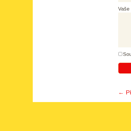
Vaše
Sou
← Př
Pos