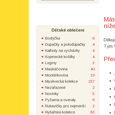
Mát
níže
Dětské oblečení
Bodýčka
6
Děkuj
Dupačky a polodupačky
4
Tým V
Kalhoty na vycházky
4
Kojenecké košilky
4
Pře
Legíny
3
Maskáčovina
40
Montérkovina
10
Myslivecká kolekce
237
Nezařazené
2
Novinky
5
Pyžama a overaly
6
Rukavičky pro nejmenší
2
Rybářská kolekce
83