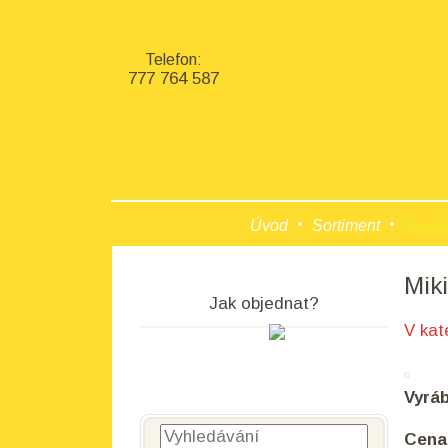
Telefon:
777 764 587
Úvod
Sortiment
Novin
Mik
Jak objednat?
V kat
Vyrá
Vyhledávání
Cena