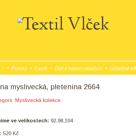
ky
Potisky
Ceník
Děti v našem oblečení
Užitečné in
ina myslivecká, pletenina 2664
egorii:
Myslivecká kolekce
bíme ve velikostech:
92,98,104
:
520 Kč