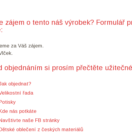
e zájem o tento náš výrobek? Formulář p
:
eme za Váš zájem.
lček.
d objednáním si prosím přečtěte užitečné
Jak objednat?
Velikostní řada
Potisky
Kde nás potkáte
Navštivte naše FB stránky
Dětské oblečení z českých materiálů