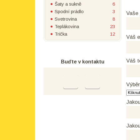
Šaty a sukně
6
Spodní prádlo
3
Vaše
Svetrovina
8
Teplákovina
23
Trička
12
Váš e
Váš t
Buďte v kontaktu
Výběr
Jakou
Jakou