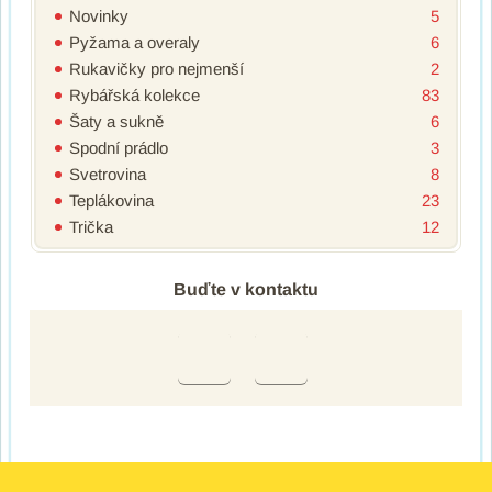
Novinky
5
Pyžama a overaly
6
Rukavičky pro nejmenší
2
Rybářská kolekce
83
Šaty a sukně
6
Spodní prádlo
3
Svetrovina
8
Teplákovina
23
Trička
12
Buďte v kontaktu