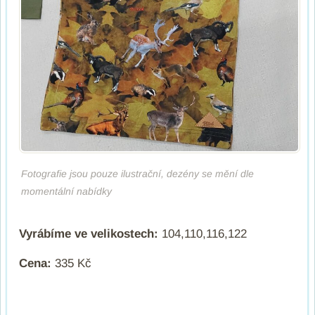
Fotografie jsou pouze ilustrační, dezény se mění dle
momentální nabídky
Vyrábíme ve velikostech:
104,110,116,122
Cena:
335 Kč