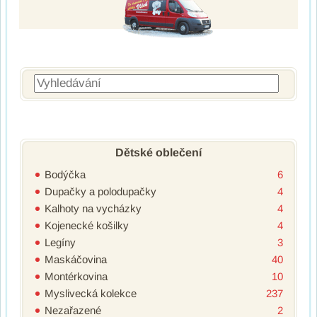
Vyhledávání
Dětské oblečení
Bodýčka
6
Dupačky a polodupačky
4
Kalhoty na vycházky
4
Kojenecké košilky
4
Legíny
3
Maskáčovina
40
Montérkovina
10
Myslivecká kolekce
237
Nezařazené
2