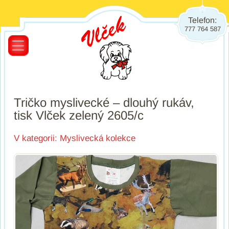
Telefon:
777 764 587
Tričko myslivecké – dlouhý rukáv,
tisk Vlček zelený 2605/c
V kategorii:
Myslivecká kolekce