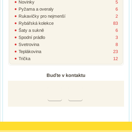
Novinky
5
Pyžama a overaly
6
Rukavičky pro nejmenší
2
Rybářská kolekce
83
Šaty a sukně
6
Spodní prádlo
3
Svetrovina
8
Teplákovina
23
Trička
12
Buďte v kontaktu