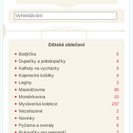
Vyhledávání
Dětské oblečení
Bodýčka
6
Dupačky a polodupačky
4
Kalhoty na vycházky
4
Kojenecké košilky
4
Legíny
3
Maskáčovina
40
Montérkovina
10
Myslivecká kolekce
237
Nezařazené
2
Novinky
5
Pyžama a overaly
6
Rukavičky pro nejmenší
2