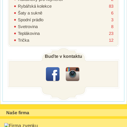
Rybářská kolekce
83
Šaty a sukně
6
Spodní prádlo
3
Svetrovina
8
Teplákovina
23
Trička
12
Buďte v kontaktu
Naše firma