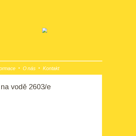
formace
O nás
Kontakt
y na vodě 2603/e