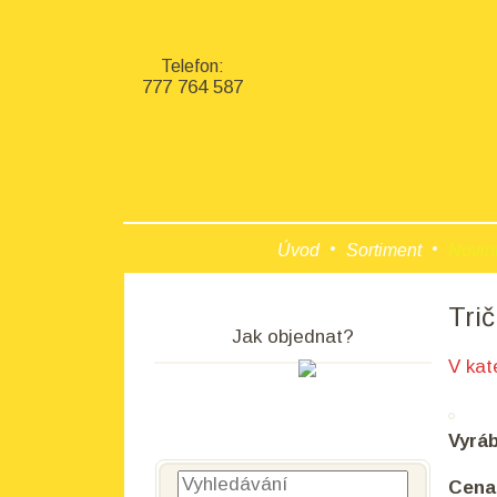
Telefon:
777 764 587
Úvod
Sortiment
Novin
Tri
Jak objednat?
V kat
Vyrá
Vyhledávání
Cena