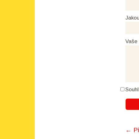
Jakou
Vaše
Souhl
← Př
Pos