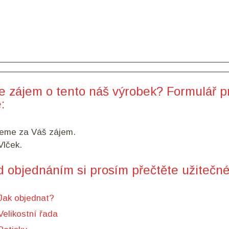
e zájem o tento náš výrobek? Formulář p
:
eme za Váš zájem.
lček.
d objednáním si prosím přečtěte užitečné
Jak objednat?
Velikostní řada