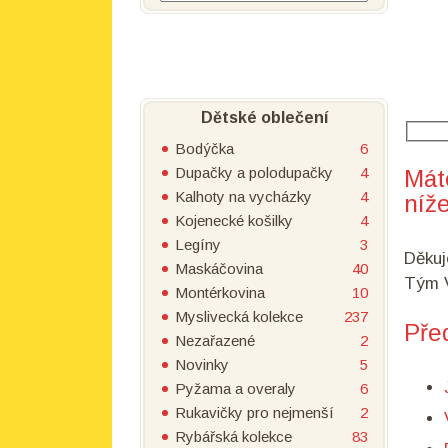
Dětské oblečení
Bodýčka
6
Dupačky a polodupačky
4
Mát
Kalhoty na vycházky
4
níže
Kojenecké košilky
4
Legíny
3
Děkuj
Maskáčovina
40
Tým V
Montérkovina
10
Myslivecká kolekce
237
Pře
Nezařazené
2
Novinky
5
Pyžama a overaly
6
Rukavičky pro nejmenší
2
Rybářská kolekce
83