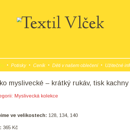
ky
Potisky
Ceník
Děti v našem oblečení
Užitečné in
čko myslivecké – krátký rukáv, tisk kachn
egorii:
Myslivecká kolekce
bíme ve velikostech:
128, 134, 140
:
365 Kč