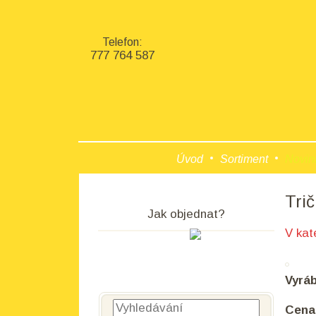
Telefon:
777 764 587
Úvod
Sortiment
Novin
Trič
Jak objednat?
V kat
Vyrá
Vyhledávání
Cena