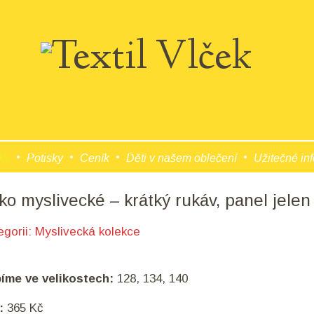
ky
Potisky
Ceník
Děti v našem oblečení
Užitečné in
ko myslivecké – krátký rukáv, panel jelen
egorii:
Myslivecká kolekce
bíme ve velikostech:
128, 134, 140
:
365 Kč