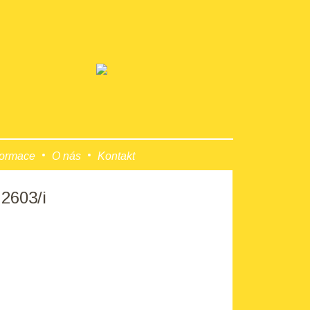
formace
O nás
Kontakt
 2603/i