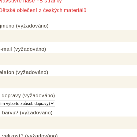
Navštivte naše FB stránky
Dětské oblečení z českých materiálů
 jméno (vyžadováno)
-mail (vyžadováno)
elefon (vyžadováno)
 dopravy (vyžadováno)
 barvu? (vyžadováno)
 velikost? (vyžadováno)