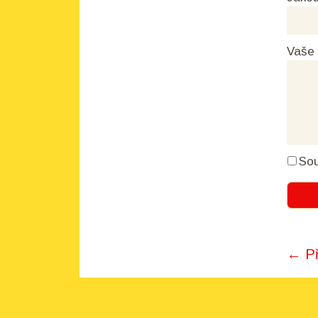
Vaše
Sou
← Př
Pos