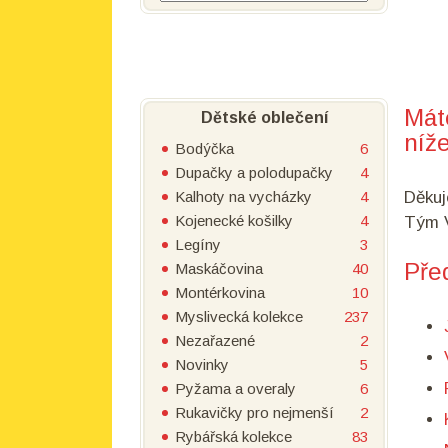
Mát
Dětské oblečení
níže
Bodýčka
6
Dupačky a polodupačky
4
Kalhoty na vycházky
4
Děkuj
Kojenecké košilky
4
Tým V
Legíny
3
Pře
Maskáčovina
40
Montérkovina
10
Myslivecká kolekce
237
Nezařazené
2
Novinky
5
Pyžama a overaly
6
Rukavičky pro nejmenší
2
Rybářská kolekce
83