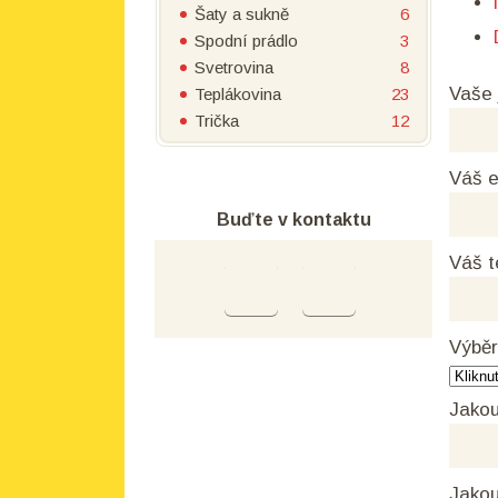
Šaty a sukně
6
Spodní prádlo
3
Svetrovina
8
Vaše
Teplákovina
23
Trička
12
Váš e
Buďte v kontaktu
Váš t
Výběr
Jakou
Jakou