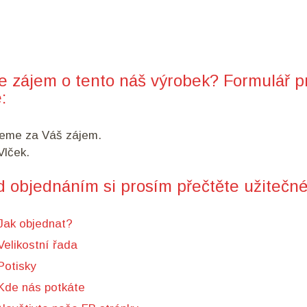
e zájem o tento náš výrobek? Formulář p
:
eme za Váš zájem.
lček.
d objednáním si prosím přečtěte užitečné
Jak objednat?
Velikostní řada
Potisky
Kde nás potkáte