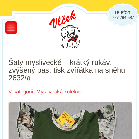
Telefon:
777 764 587
Šaty myslivecké – krátký rukáv,
zvýšený pas, tisk zvířátka na sněhu
2632/a
V kategorii:
Myslivecká kolekce