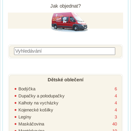
Jak objednat?
Vyhledávání
Dětské oblečení
Bodýčka
6
Dupačky a polodupačky
4
Kalhoty na vycházky
4
Kojenecké košilky
4
Legíny
3
Maskáčovina
40
Montérkovina
10