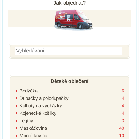
Jak objednat?
Vyhledávání
Dětské oblečení
Bodýčka
6
Dupačky a polodupačky
4
Kalhoty na vycházky
4
Kojenecké košilky
4
Legíny
3
Maskáčovina
40
Montérkovina
10