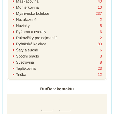
Maskáčovina
40
Montérkovina
10
Myslivecká kolekce
237
Nezařazené
2
Novinky
5
Pyžama a overaly
6
Rukavičky pro nejmenší
2
Rybářská kolekce
83
Šaty a sukně
6
Spodní prádlo
3
Svetrovina
8
Teplákovina
23
Trička
12
Buďte v kontaktu