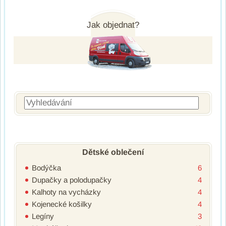
Post navigation
Jak objednat?
Vyhledávání
Dětské oblečení
Bodýčka
6
Dupačky a polodupačky
4
Kalhoty na vycházky
4
Kojenecké košilky
4
Legíny
3