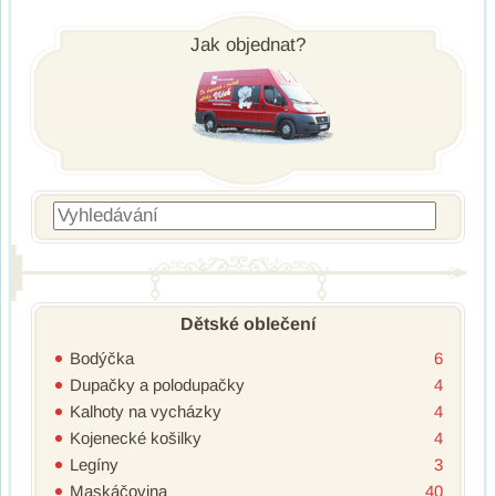
Post navigation
Jak objednat?
Vyhledávání
Dětské oblečení
Bodýčka
6
Dupačky a polodupačky
4
Kalhoty na vycházky
4
Kojenecké košilky
4
Legíny
3
Maskáčovina
40