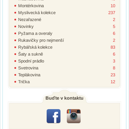
Montérkovina
10
Myslivecká kolekce
237
Nezařazené
2
Novinky
5
Pyžama a overaly
6
Rukavičky pro nejmenší
2
Rybářská kolekce
83
Šaty a sukně
6
Spodní prádlo
3
Svetrovina
8
Teplákovina
23
Trička
12
Buďte v kontaktu