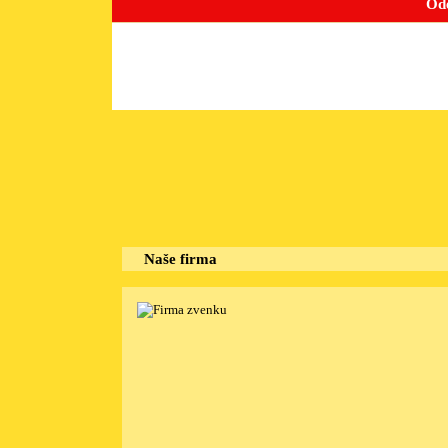
edchozí
 navigation
Naše firma