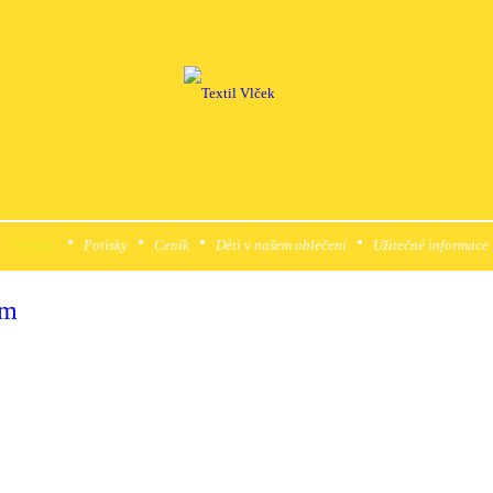
Novinky
Potisky
Ceník
Děti v našem oblečení
Užitečné informace
/m