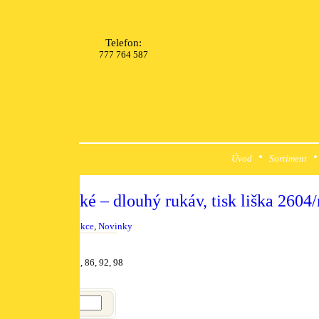
Telefon:
777 764 587
Úvod
Sortiment
ko myslivecké – dlouhý rukáv, tisk liška 2604
ak objednat?
rii:
Myslivecká kolekce
,
Novinky
e ve velikostech:
80, 86, 92, 98
05 Kč
í