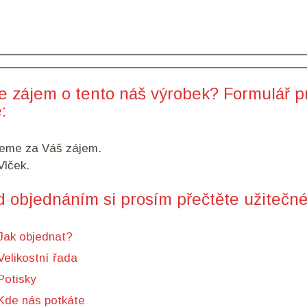
e zájem o tento náš výrobek? Formulář p
:
eme za Váš zájem.
lček.
d objednáním si prosím přečtěte užitečné
Jak objednat?
Velikostní řada
Potisky
Kde nás potkáte