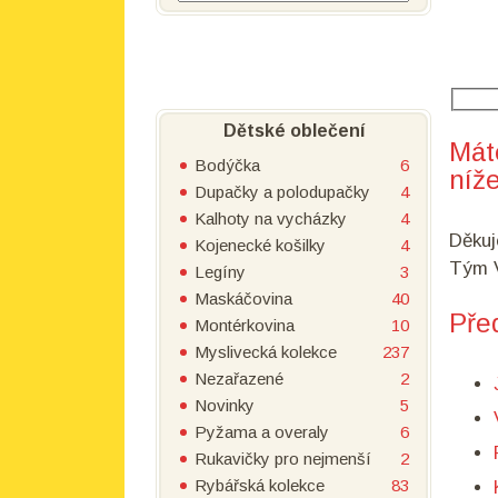
Dětské oblečení
Mát
Bodýčka
6
níže
Dupačky a polodupačky
4
Kalhoty na vycházky
4
Děkuj
Kojenecké košilky
4
Tým V
Legíny
3
Maskáčovina
40
Pře
Montérkovina
10
Myslivecká kolekce
237
Nezařazené
2
Novinky
5
Pyžama a overaly
6
Rukavičky pro nejmenší
2
Rybářská kolekce
83