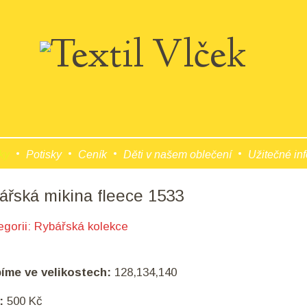
ky
Potisky
Ceník
Děti v našem oblečení
Užitečné in
ářská mikina fleece 1533
egorii:
Rybářská kolekce
bíme ve velikostech:
128,134,140
:
500 Kč