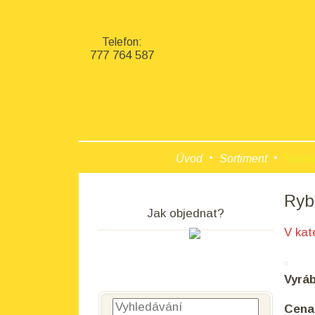
Telefon:
777 764 587
Úvod
Sortiment
Novin
Ryb
Jak objednat?
V kat
Vyrá
Vyhledávání
Cena