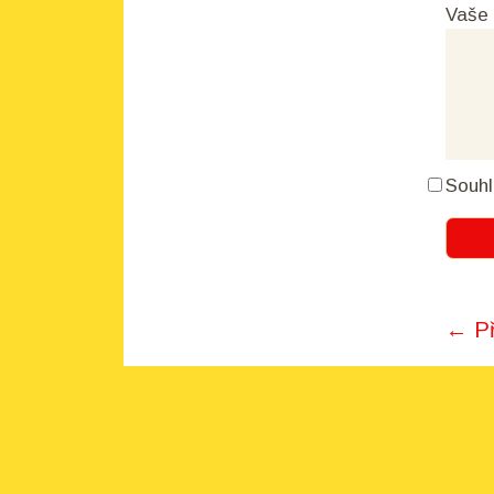
Vaše
Souhl
← Př
Pos