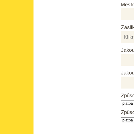
Měst
Zásil
Jakou
Jakou
Způso
Způso