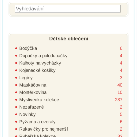
Vyhledávání
Dětské oblečení
Bodýčka
6
Dupačky a polodupačky
4
Kalhoty na vycházky
4
Kojenecké košilky
4
Legíny
3
Maskáčovina
40
Montérkovina
10
Myslivecká kolekce
237
Nezařazené
2
Novinky
5
Pyžama a overaly
6
Rukavičky pro nejmenší
2
Rybářská kolekce
83