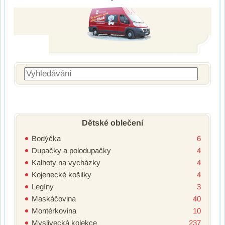
Vyhledávání
Dětské oblečení
Bodýčka
6
Dupačky a polodupačky
4
Kalhoty na vycházky
4
Kojenecké košilky
4
Legíny
3
Maskáčovina
40
Montérkovina
10
Myslivecká kolekce
237