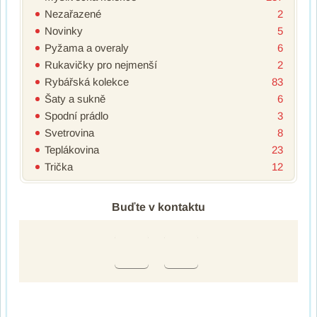
Nezařazené
2
Novinky
5
Pyžama a overaly
6
Rukavičky pro nejmenší
2
Rybářská kolekce
83
Šaty a sukně
6
Spodní prádlo
3
Svetrovina
8
Teplákovina
23
Trička
12
Buďte v kontaktu