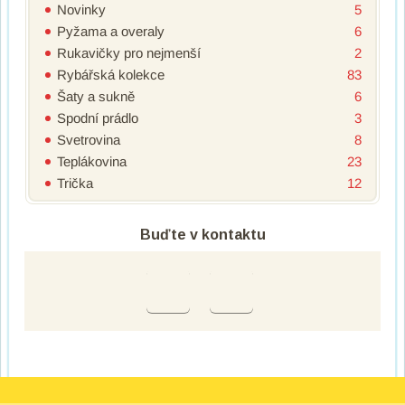
Novinky
5
Pyžama a overaly
6
Rukavičky pro nejmenší
2
Rybářská kolekce
83
Šaty a sukně
6
Spodní prádlo
3
Svetrovina
8
Teplákovina
23
Trička
12
Buďte v kontaktu