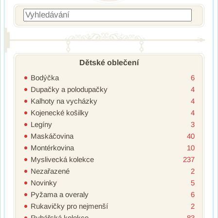
Vyhledávání
Dětské oblečení
Bodýčka
6
Dupačky a polodupačky
4
Kalhoty na vycházky
4
Kojenecké košilky
4
Legíny
3
Maskáčovina
40
Montérkovina
10
Myslivecká kolekce
237
Nezařazené
2
Novinky
5
Pyžama a overaly
6
Rukavičky pro nejmenší
2
Rybářská kolekce
83