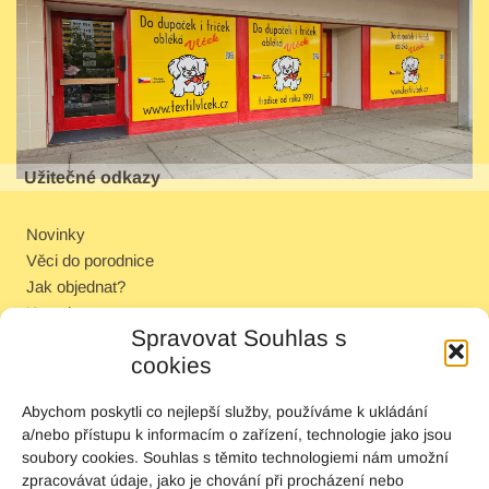
Užitečné odkazy
Novinky
Věci do porodnice
Jak objednat?
Kontakt
Spravovat Souhlas s
Zásady cookies (EU)
cookies
Prohlášení o ochraně osobních údajů (EU)
Abychom poskytli co nejlepší služby, používáme k ukládání
Mapa
a/nebo přístupu k informacím o zařízení, technologie jako jsou
soubory cookies. Souhlas s těmito technologiemi nám umožní
zpracovávat údaje, jako je chování při procházení nebo