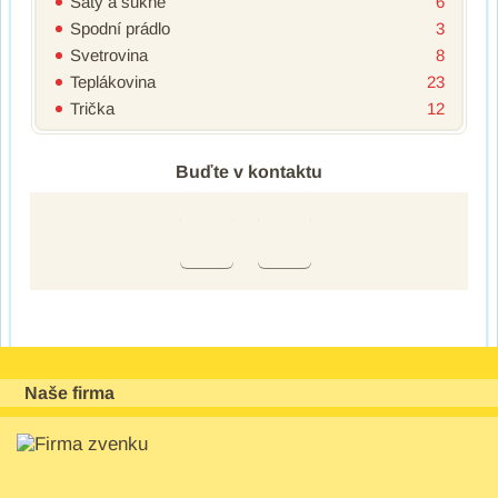
Šaty a sukně
6
Spodní prádlo
3
Svetrovina
8
Teplákovina
23
Trička
12
Buďte v kontaktu
Naše firma