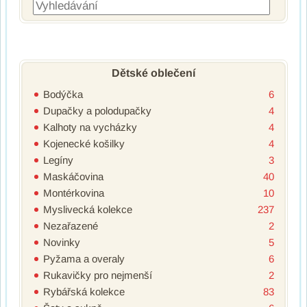
Vyhledávání
Dětské oblečení
Bodýčka
6
Dupačky a polodupačky
4
Kalhoty na vycházky
4
Kojenecké košilky
4
Legíny
3
Maskáčovina
40
Montérkovina
10
Myslivecká kolekce
237
Nezařazené
2
Novinky
5
Pyžama a overaly
6
Rukavičky pro nejmenší
2
Rybářská kolekce
83