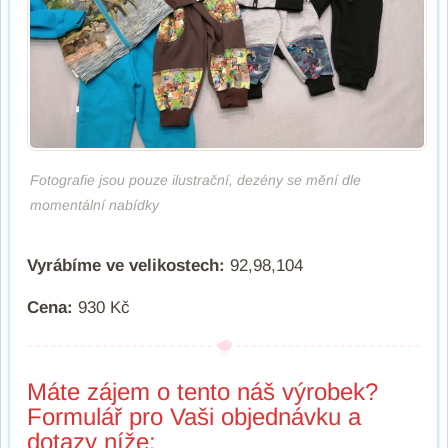
Fotografie jsou pouze ilustrační, dezény se mění dle
momentální nabídky
Vyrábíme ve velikostech:
92,98,104
Cena:
930 Kč
Máte zájem o tento náš výrobek?
Formulář pro Vaši objednávku a
dotazy níže: