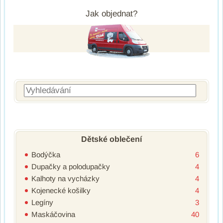
Jak objednat?
Vyhledávání
Dětské oblečení
Bodýčka
6
Dupačky a polodupačky
4
Kalhoty na vycházky
4
Kojenecké košilky
4
Legíny
3
Maskáčovina
40