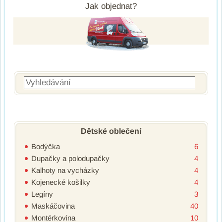
Jak objednat?
Vyhledávání
Dětské oblečení
Bodýčka
6
Dupačky a polodupačky
4
Kalhoty na vycházky
4
Kojenecké košilky
4
Legíny
3
Maskáčovina
40
Montérkovina
10