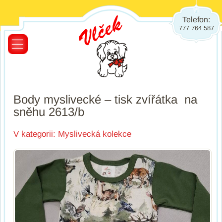
Telefon:
777 764 587
Body myslivecké – tisk zvířátka na
sněhu 2613/b
V kategorii:
Myslivecká kolekce