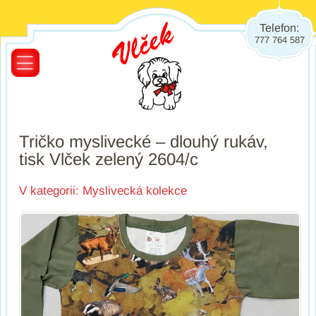
Telefon:
777 764 587
Tričko myslivecké – dlouhý rukáv,
tisk Vlček zelený 2604/c
V kategorii:
Myslivecká kolekce