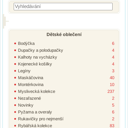
Vyhledávání
Dětské oblečení
Bodýčka
6
Dupačky a polodupačky
4
Kalhoty na vycházky
4
Kojenecké košilky
4
Legíny
3
Maskáčovina
40
Montérkovina
10
Myslivecká kolekce
237
Nezařazené
2
Novinky
5
Pyžama a overaly
6
Rukavičky pro nejmenší
2
Rybářská kolekce
83