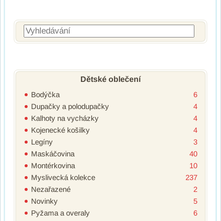
Vyhledávání
Dětské oblečení
Bodýčka
6
Dupačky a polodupačky
4
Kalhoty na vycházky
4
Kojenecké košilky
4
Legíny
3
Maskáčovina
40
Montérkovina
10
Myslivecká kolekce
237
Nezařazené
2
Novinky
5
Pyžama a overaly
6