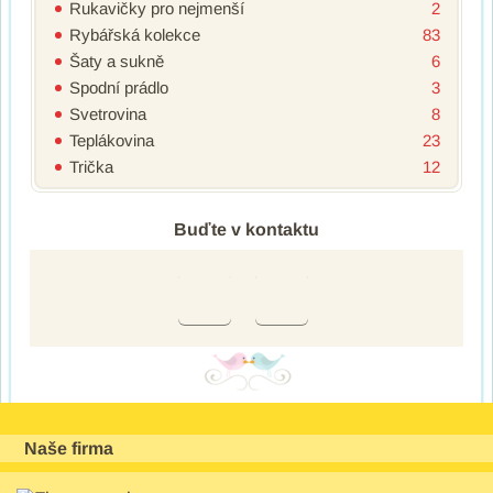
Rukavičky pro nejmenší
2
Rybářská kolekce
83
Šaty a sukně
6
Spodní prádlo
3
Svetrovina
8
Teplákovina
23
Trička
12
Buďte v kontaktu
Naše firma