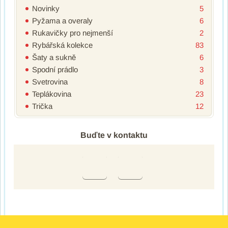
Novinky
5
Pyžama a overaly
6
Rukavičky pro nejmenší
2
Rybářská kolekce
83
Šaty a sukně
6
Spodní prádlo
3
Svetrovina
8
Teplákovina
23
Trička
12
Buďte v kontaktu