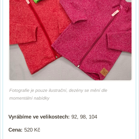
Fotografie je pouze ilustrační, dezény se mění dle
momentální nabídky
Vyrábíme ve velikostech:
92, 98, 104
Cena:
520 Kč