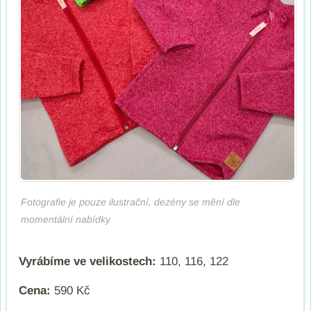
Fotografie je pouze ilustrační, dezény se mění dle
momentální nabídky
Vyrábíme ve velikostech:
110, 116, 122
Cena:
590 Kč