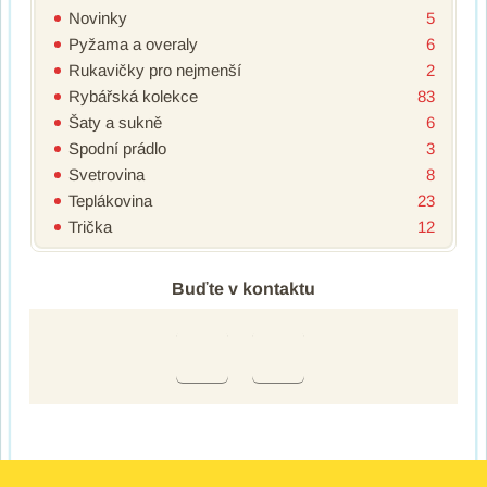
Novinky
5
Pyžama a overaly
6
Rukavičky pro nejmenší
2
Rybářská kolekce
83
Šaty a sukně
6
Spodní prádlo
3
Svetrovina
8
Teplákovina
23
Trička
12
Buďte v kontaktu