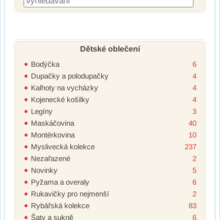
Dětské oblečení
Bodýčka
6
Dupačky a polodupačky
4
Kalhoty na vycházky
4
Kojenecké košilky
4
Legíny
3
Maskáčovina
40
Montérkovina
10
Myslivecká kolekce
237
Nezařazené
2
Novinky
5
Pyžama a overaly
6
Rukavičky pro nejmenší
2
Rybářská kolekce
83
Šaty a sukně
6