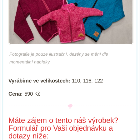
Fotografie je pouze ilustrační, dezény se mění dle
momentální nabídky
Vyrábíme ve velikostech:
110, 116, 122
Cena:
590 Kč
Máte zájem o tento náš výrobek?
Formulář pro Vaši objednávku a
dotazy níže: